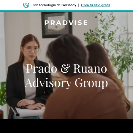
Con tecnología de
GoDaddy
|
Crea tu sitio gratis
PRADVISE
Prado & Ruano
Advisory Group